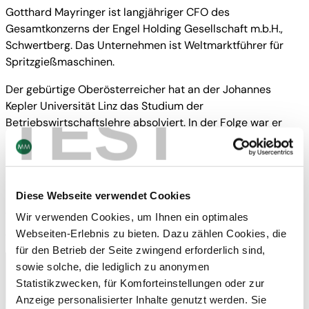
Gotthard Mayringer ist langjähriger CFO des
Gesamtkonzerns der Engel Holding Gesellschaft m.b.H.,
Schwertberg. Das Unternehmen ist Weltmarktführer für
Spritzgießmaschinen.
Der gebürtige Oberösterreicher hat an der Johannes
TEST
Kepler Universität Linz das Studium der
Betriebswirtschaftslehre absolviert. In der Folge war er
acht Jahre bei der KPMG Wirtschaftsprüfungsgesellschaft
in Frankfurt am Main, Linz und Salzburg beschäftigt. In
diese Zeit fällt auch seine Tätigkeit als Universitätslektor.
Diese Webseite verwendet Cookies
Mag. Gotthard Mayringer folgt Dr. Oliver Schumy nach dem
1. März 2015. Seine erste Mandatsperiode wurde mit drei
Wir verwenden Cookies, um Ihnen ein optimales
Jahren festgelegt.
Webseiten-Erlebnis zu bieten. Dazu zählen Cookies, die
für den Betrieb der Seite zwingend erforderlich sind,
sowie solche, die lediglich zu anonymen
Statistikzwecken, für Komforteinstellungen oder zur
Kontakt
Anzeige personalisierter Inhalte genutzt werden. Sie
Newsletter abonnieren