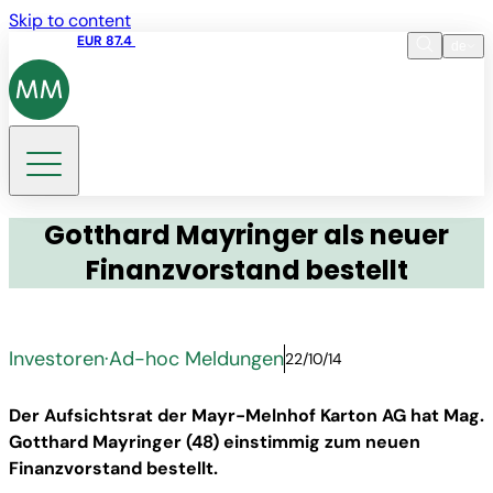
Skip to content
Aktienkurs
EUR 87.4
12:39 07.08.2026
de
Sprache
EN
DE
Suche
Gotthard Mayringer als neuer
Finanzvorstand bestellt
Investoren
·
Ad-hoc Meldungen
22/10/14
Der Aufsichtsrat der Mayr-Melnhof Karton AG hat Mag.
Gotthard Mayringer (48) einstimmig zum neuen
Finanzvorstand bestellt.