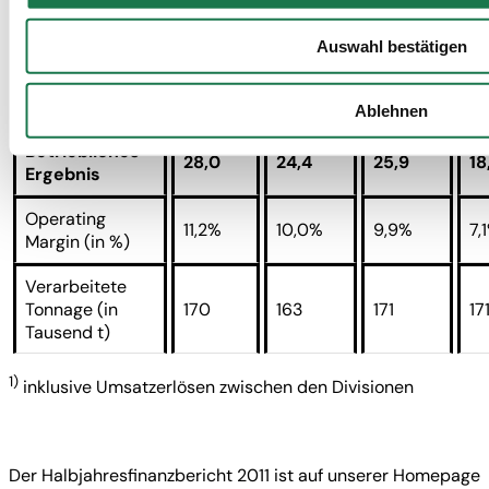
in Mio. EUR,
Q1/2010
Q2/2010
Q3/2010
Q
nach IFRS
Auswahl bestätigen
1)
249,6
245,1
260,5
26
Umsatzerlöse
Ablehnen
Betriebliches
28,0
24,4
25,9
18
Ergebnis
Operating
11,2%
10,0%
9,9%
7,
Margin (in %)
Verarbeitete
Tonnage (in
170
163
171
17
Tausend t)
1)
inklusive Umsatzerlösen zwischen den Divisionen
Der Halbjahresfinanzbericht 2011 ist auf unserer Homepage