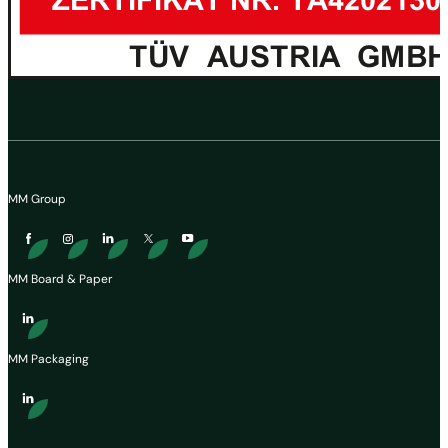
MM Group
MM Board & Paper
MM Packaging