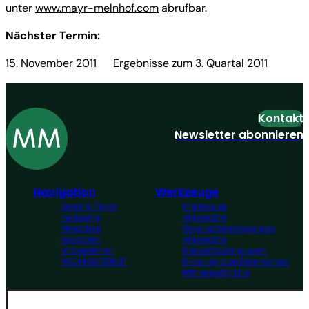
unter
www.mayr-melnhof.com
abrufbar.
Nächster Termin:
15. November 2011 Ergebnisse zum 3. Quartal 2011
Kontakt
Newsletter abonnieren
Navigation
Werkzeuge
Board & Paper
Impressum
Packaging
Allgemeine
Menschen
Geschäftsbedingungen
Investoren
Allgemeine
Unternehmen
Einkaufsbedingungen
NACHHALTIGKEIT
Erklärung zum Datenschutz
MM Integrity Line