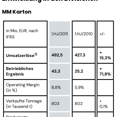
MM Karton
in Mio. EUR, nach
1.HJ/2011
1.HJ/2010
+/-
IFRS
+
1)
492,5
427,3
Umsatzerlöse
15,3%
Betriebliches
+
43,3
25,2
Ergebnis
71,8%
Operating Margin
8,8%
5,9%
(in %)
Verkaufte Tonnage
+
803
802
(in Tausend t)
0,1%