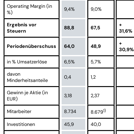
Operating Margin (in
9,4%
9,0%
%)
Ergebnis vor
+
88,8
67,5
Steuern
31,6%
+
Periodenüberschuss
64,0
48,9
30,9%
in % Umsatzerlöse
6,5%
5,7%
davon
0,4
1,2
Minderheitsanteile
Gewinn je Aktie (in
3,18
2,37
EUR)
1)
Mitarbeiter
8.734
8.679
Investitionen
45,9
40,0