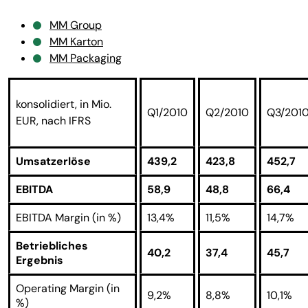
MM Group
MM Karton
MM Packaging
konsolidiert, in Mio.
Q1/2010
Q2/2010
Q3/201
EUR, nach IFRS
Umsatzerlöse
439,2
423,8
452,7
EBITDA
58,9
48,8
66,4
EBITDA Margin (in %)
13,4%
11,5%
14,7%
Betriebliches
40,2
37,4
45,7
Ergebnis
Operating Margin (in
9,2%
8,8%
10,1%
%)