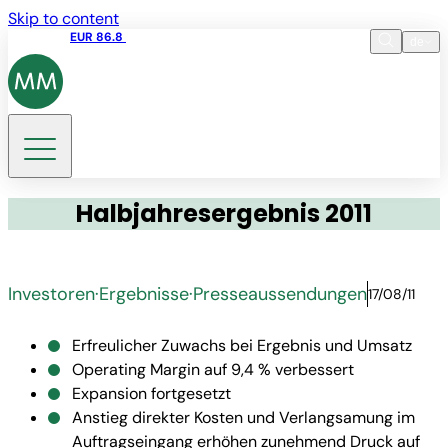
Skip to content
Aktienkurs
EUR 86.8
11:39 10.08.2026
de
Sprache
EN
DE
Suche
Halbjahresergebnis 2011
Investoren
·
Ergebnisse
·
Presseaussendungen
17/08/11
Erfreulicher Zuwachs bei Ergebnis und Umsatz
Operating Margin auf 9,4 % verbessert
Expansion fortgesetzt
Anstieg direkter Kosten und Verlangsamung im
Auftragseingang erhöhen zunehmend Druck auf