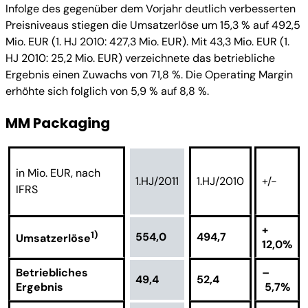
Infolge des gegenüber dem Vorjahr deutlich verbesserten
Preisniveaus stiegen die Umsatzerlöse um 15,3 % auf 492,5
Mio. EUR (1. HJ 2010: 427,3 Mio. EUR). Mit 43,3 Mio. EUR (1.
HJ 2010: 25,2 Mio. EUR) verzeichnete das betriebliche
Ergebnis einen Zuwachs von 71,8 %. Die Operating Margin
erhöhte sich folglich von 5,9 % auf 8,8 %.
MM Packaging
in Mio. EUR, nach
1.HJ/2011
1.HJ/2010
+/-
IFRS
+
1)
554,0
494,7
Umsatzerlöse
12,0%
Betriebliches
–
49,4
52,4
Ergebnis
5,7%