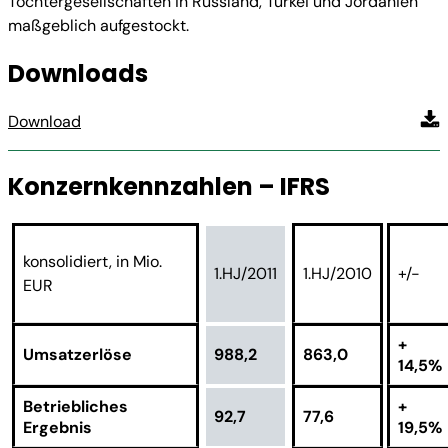
Tochtergesellschaften in Russland, Türkei und Jordanien
maßgeblich aufgestockt.
Downloads
Download
Konzernkennzahlen – IFRS
konsolidiert, in Mio.
1.HJ/2011
1.HJ/2010
+/-
EUR
+
Umsatzerlöse
988,2
863,0
14,5%
Betriebliches
+
92,7
77,6
Ergebnis
19,5%