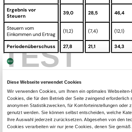
Ergebnis vor
39,0
28,5
46,4
Steuern
Steuern vom
(11,2)
(7,4)
(12,1)
Einkommen und Ertrag
TEST
Periodenüberschuss
27,8
21,1
34,3
in % Umsatzerlöse
6,3%
5,0%
7,6%
Gewinn je Aktien (in
1,33
1,04
1,67
EUR)
Diese Webseite verwendet Cookies
Wir verwenden Cookies, um Ihnen ein optimales Webseiten-E
Cookies, die für den Betrieb der Seite zwingend erforderlich s
anonymen Statistikzwecken, für Komforteinstellungen oder zu
in Mio. EUR,
genutzt werden. Sie können selbst entscheiden, welche Kat
Q1/2010
Q2/2010
Q3/2010
Q
nach IFRS
Ihre Auswahl jederzeit zurücksetzen. Abgesehen von den t
Cookies verarbeiten wir nur jene Cookies, denen Sie gemäß Ar