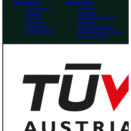
Navigation
Werkzeuge
Board & Paper
Impressum
Packaging
Allgemeine
Menschen
Geschäftsbedingungen
Investoren
Allgemeine
Unternehmen
Einkaufsbedingungen
NACHHALTIGKEIT
Erklärung zum Datenschutz
MM Integrity Line