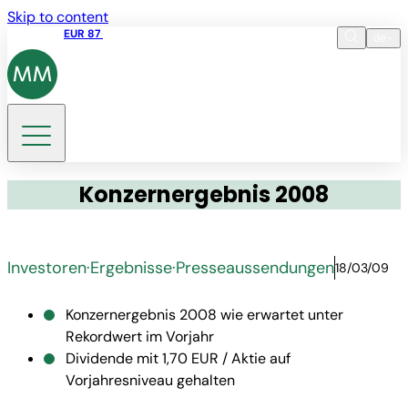
Skip to content
Aktienkurs
EUR 87
14:30 07.08.2026
de
Sprache
EN
DE
Suche
Konzernergebnis 2008
Investoren
·
Ergebnisse
·
Presseaussendungen
18/03/09
Konzernergebnis 2008 wie erwartet unter
Rekordwert im Vorjahr
Dividende mit 1,70 EUR / Aktie auf
Vorjahresniveau gehalten