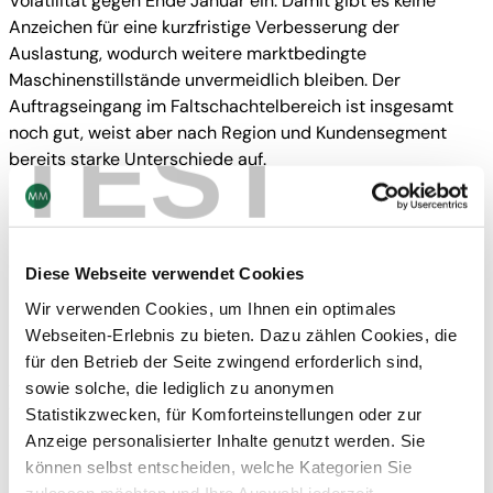
Volatilität gegen Ende Januar ein. Damit gibt es keine
Anzeichen für eine kurzfristige Verbesserung der
Auslastung, wodurch weitere marktbedingte
Maschinenstillstände unvermeidlich bleiben. Der
Auftragseingang im Faltschachtelbereich ist insgesamt
TEST
noch gut, weist aber nach Region und Kundensegment
bereits starke Unterschiede auf.
Selektive Anpassungen von Mitarbeiterständen an die
niedrigeren Auslastungsniveaus einzelner Standorte sind
unausweichlich, werden aber unter der Maßgabe gesetzt,
die langfristige Leistungskraft des Konzerns nicht zu
Diese Webseite verwendet Cookies
schmälern.
Wir verwenden Cookies, um Ihnen ein optimales
Der in jüngster Zeit starke Rückgang bei den
Webseiten-Erlebnis zu bieten. Dazu zählen Cookies, die
Rohstoffkosten kann die Margen nicht stützen, sondern
für den Betrieb der Seite zwingend erforderlich sind,
verschärft den bereits nachfragebedingten Preisdruck.
sowie solche, die lediglich zu anonymen
Vorrangiges Ziel ist es daher, nun Marktanteile zu
Statistikzwecken, für Komforteinstellungen oder zur
behaupten bzw. dazuzugewinnen.
Anzeige personalisierter Inhalte genutzt werden. Sie
können selbst entscheiden, welche Kategorien Sie
In der Produktion liegt allerorts der Schwerpunkt auf
zulassen möchten und Ihre Auswahl jederzeit