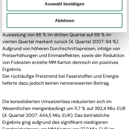
Ihre auf dieser Webseite erhobenen Daten auch in
Auswahl bestätigen
Wie angekündigt mussten in der zweiten Dezemberhälfte
Drittstaaten, in denen die DSGVO nicht gilt, verarbeitet
im gesamten Konzern umfangreiche temporäre
werden. Beispielsweise werden diese Daten von Google
Abstellmaßnahmen gesetzt werden.
Ablehnen
auch in den USA verarbeitet. Wenn Sie jedoch nicht
In der Kartonerzeugung ging die durchschnittliche
"Personalisierung", „Statistik“ und/oder „Marketing“
Auslastung von 86 % im dritten Quartal auf 68 % im
zusammen mit "Auswahl bestätigen“ auswählen, findet
vierten Quartal markant zurück (4. Quartal 2007: 94 %).
die oben beschriebene Übermittlung nicht statt.
Aufgrund von höheren Durchschnittspreisen, infolge von
Preiserhöhungen und Einmaleffekten, sowie der Reduktion
von Fixkosten erzielte MM Karton dennoch ein positives
Ergebnis.
Der rückläufige Preistrend bei Faserstoffen und Energie
lieferte dazu jedoch keinen nennenswerten Beitrag.
Die konsolidierten Umsatzerlöse reduzierten sich im
Wesentlichen mengenbedingt um 11,7 % auf 392,4 Mio. EUR
(4. Quartal 2007: 444,5 Mio. EUR). Das betriebliche
Ergebnis ging aufgrund des signifikant niedrigeren