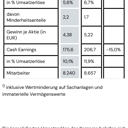
in % Umsatzerlöse
5,6%
6,7%
davon
2,2
1,7
Minderheitsanteile
Gewinn je Aktie (in
4,38
5,22
EUR)
Cash Earnings
175,6
206,7
-15,0%
in % Umsatzerlöse
10,1%
11,9%
Mitarbeiter
8.240
8.657
1)
inklusive Wertminderung auf Sachanlagen und
immaterielle Vermögenswerte