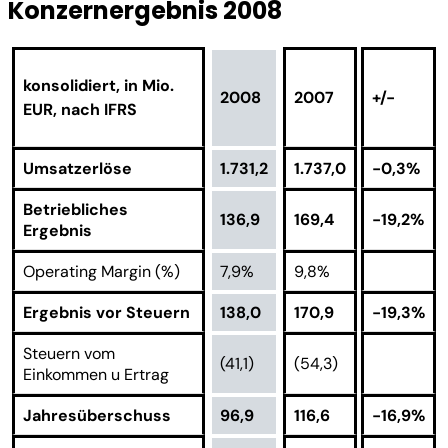
Konzernergebnis 2008
konsolidiert, in Mio.
2008
2007
+/-
EUR, nach IFRS
Umsatzerlöse
1.731,2
1.737,0
-0,3%
Betriebliches
136,9
169,4
-19,2%
Ergebnis
Operating Margin (%)
7,9%
9,8%
Ergebnis vor Steuern
138,0
170,9
-19,3%
Steuern vom
(41,1)
(54,3)
Einkommen u Ertrag
Jahresüberschuss
96,9
116,6
-16,9%