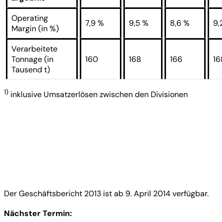
Operating
7,9 %
9,5 %
8,6 %
9,
Margin (in %)
Verarbeitete
Tonnage (in
160
168
166
16
Tausend t)
1)
inklusive Umsatzerlösen zwischen den Divisionen
Der Geschäftsbericht 2013 ist ab 9. April 2014 verfügbar.
Nächster Termin: