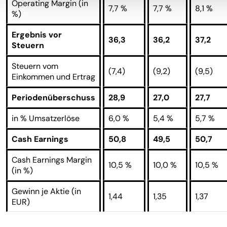
Operating Margin (in
7,7 %
7,7 %
8,1 %
%)
Ergebnis vor
36,3
36,2
37,2
Steuern
Steuern vom
(7,4)
(9,2)
(9,5)
Einkommen und Ertrag
Periodenüberschuss
28,9
27,0
27,7
in % Umsatzerlöse
6,0 %
5,4 %
5,7 %
Cash Earnings
50,8
49,5
50,7
Cash Earnings Margin
10,5 %
10,0 %
10,5 %
(in %)
Gewinn je Aktie (in
1,44
1,35
1,37
EUR)