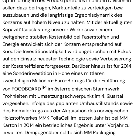
Optimierungen des Produktportfolios in beiden Divisionen
sollen dazu beitragen, Marktanteile zu verteidigen bzw.
auszubauen und die langfristige Ergebnisdynamik des
Konzerns auf hohem Niveau zu halten. Mit der aktuell guten
Kapazitätsauslastung unserer Werke sowie einem
weitgehend stabilen Kostenbild bei Faserstoffen und
Energie entwickelt sich der Konzern entsprechend auf
Kurs. Die Investitionstätigkeit wird ungebrochen mit Fokus
auf den Einsatz neuester Technologie sowie Verbesserung
der Kosteneffizienz fortgesetzt. Darüber hinaus ist für 2014
eine Sonderinvestition in Höhe eines mittleren
zweistelligen Millionen-Euro-Betrags für die Einführung
TM
von FOODBOARD
im österreichischen Stammwerk
Frohnleiten mit Umsetzungsschwerpunkt im 4. Quartal
vorgesehen. Infolge des geplanten Umbaustillstands sowie
des Einmalertrags aus der Akquisition des norwegischen
Holzstoffwerkes MMK FollaCell im letzten Jahr ist bei MM
Karton in 2014 ein betriebliches Ergebnis unter Vorjahr zu
erwarten. Demgegenüber sollte sich MM Packaging