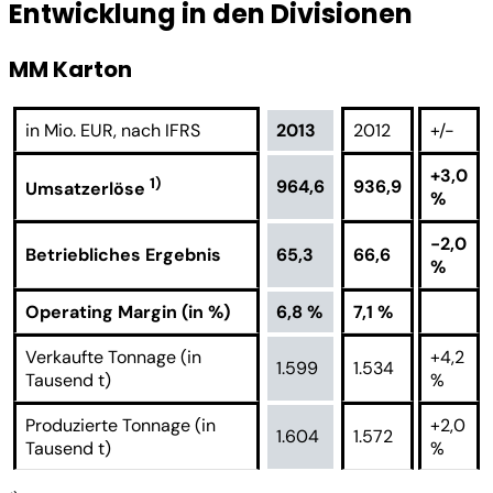
Entwicklung in den Divisionen
MM Karton
in Mio. EUR, nach IFRS
2013
2012
+/-
+3,0
1)
964,6
936,9
Umsatzerlöse
%
-2,0
Betriebliches Ergebnis
65,3
66,6
%
Operating Margin (in %)
6,8 %
7,1 %
Verkaufte Tonnage (in
+4,2
1.599
1.534
Tausend t)
%
Produzierte Tonnage (in
+2,0
1.604
1.572
Tausend t)
%