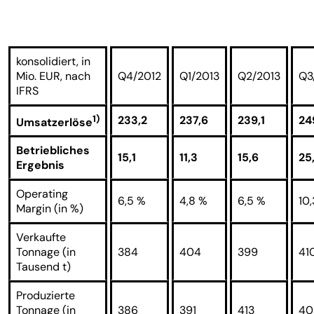
konsolidiert, in
Mio. EUR, nach
Q4/2012
Q1/2013
Q2/2013
Q3
IFRS
1)
233,2
237,6
239,1
24
Umsatzerlöse
Betriebliches
15,1
11,3
15,6
25
Ergebnis
Operating
6,5 %
4,8 %
6,5 %
10
Margin (in %)
Verkaufte
Tonnage (in
384
404
399
41
Tausend t)
Produzierte
Tonnage (in
386
391
413
40