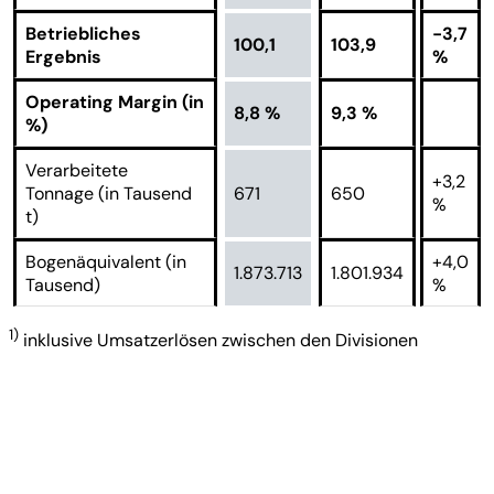
Betriebliches
-3,7
100,1
103,9
Ergebnis
%
Operating Margin (in
8,8 %
9,3 %
%)
Verarbeitete
+3,2
Tonnage (in Tausend
671
650
%
t)
Bogenäquivalent (in
+4,0
1.873.713
1.801.934
Tausend)
%
1)
inklusive Umsatzerlösen zwischen den Divisionen