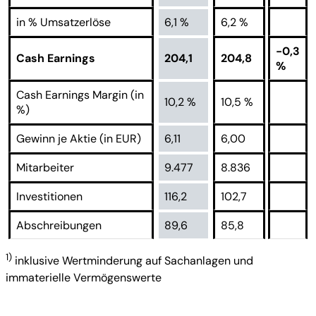
in % Umsatzerlöse
6,1 %
6,2 %
-0,3
Cash Earnings
204,1
204,8
%
Cash Earnings Margin (in
10,2 %
10,5 %
%)
Gewinn je Aktie (in EUR)
6,11
6,00
Mitarbeiter
9.477
8.836
Investitionen
116,2
102,7
Abschreibungen
89,6
85,8
1)
inklusive Wertminderung auf Sachanlagen und
immaterielle Vermögenswerte