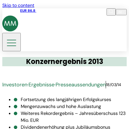
Skip to content
Aktienkurs
EUR 86.8
11:39 10.08.2026
de
Sprache
EN
DE
Suche
Konzernergebnis 2013
Investoren
·
Ergebnisse
·
Presseaussendungen
18/03/14
Fortsetzung des langjährigen Erfolgskurses
Mengenzuwachs und hohe Auslastung
Weiteres Rekordergebnis – Jahresüberschuss 123
Mio. EUR
Dividendenerhöhung plus Jubiläumsbonus