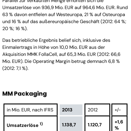
Parallel zur verkauften Menge erhöhten sich die
Umsatzerlöse von 936,9 Mio. EUR auf 964,6 Mio. EUR. Rund
63 % davon entfielen auf Westeuropa, 21 % auf Osteuropa
und 16 % auf das außereuropäische Geschäft (2012: 64 %;
20 %; 16 %).
Das betriebliche Ergebnis belief sich, inklusive des
Einmalertrags in Höhe von 10,0 Mio. EUR aus der
Akquisition MMK FollaCell, auf 65,3 Mio. EUR (2012: 66,6
Mio. EUR). Die Operating Margin betrug demnach 6,8 %
(2012: 7,1 %).
MM Packaging
in Mio. EUR, nach IFRS
2013
2012
+/-
+1,6
1)
1.138,7
1.120,7
Umsatzerlöse
%