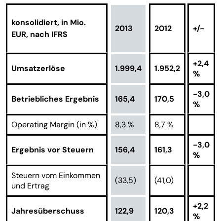
konsolidiert, in Mio.
2013
2012
+/-
EUR, nach IFRS
+2,4
Umsatzerlöse
1.999,4
1.952,2
%
-3,0
Betriebliches Ergebnis
165,4
170,5
%
Operating Margin (in %)
8,3 %
8,7 %
-3,0
Ergebnis vor Steuern
156,4
161,3
%
Steuern vom Einkommen
(33,5)
(41,0)
und Ertrag
+2,2
Jahresüberschuss
122,9
120,3
%