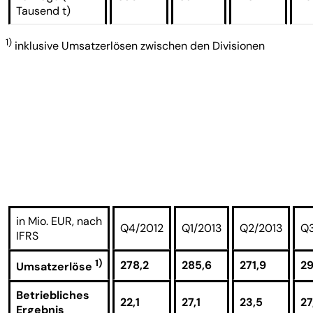
Tausend t)
1)
inklusive Umsatzerlösen zwischen den Divisionen
in Mio. EUR, nach
Q4/2012
Q1/2013
Q2/2013
Q3
IFRS
1)
278,2
285,6
271,9
29
Umsatzerlöse
Betriebliches
22,1
27,1
23,5
27
Ergebnis