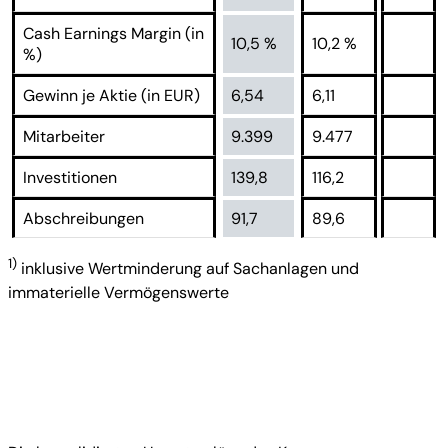
Cash Earnings Margin (in
10,5 %
10,2 %
%)
Gewinn je Aktie (in EUR)
6,54
6,11
Mitarbeiter
9.399
9.477
Investitionen
139,8
116,2
Abschreibungen
91,7
89,6
1)
inklusive Wertminderung auf Sachanlagen und
immaterielle Vermögenswerte