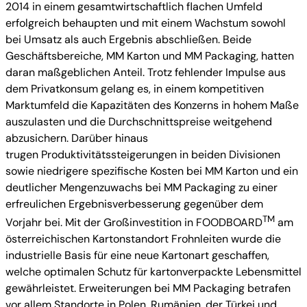
2014 in einem gesamtwirtschaftlich flachen Umfeld
erfolgreich behaupten und mit einem Wachstum sowohl
bei Umsatz als auch Ergebnis abschließen. Beide
Geschäftsbereiche, MM Karton und MM Packaging, hatten
daran maßgeblichen Anteil. Trotz fehlender Impulse aus
dem Privatkonsum gelang es, in einem kompetitiven
Marktumfeld die Kapazitäten des Konzerns in hohem Maße
auszulasten und die Durchschnittspreise weitgehend
abzusichern. Darüber hinaus
trugen Produktivitätssteigerungen in beiden Divisionen
sowie niedrigere spezifische Kosten bei MM Karton und ein
deutlicher Mengenzuwachs bei MM Packaging zu einer
erfreulichen Ergebnisverbesserung gegenüber dem
TM
Vorjahr bei. Mit der Großinvestition in FOODBOARD
am
österreichischen Kartonstandort Frohnleiten wurde die
industrielle Basis für eine neue Kartonart geschaffen,
welche optimalen Schutz für kartonverpackte Lebensmittel
gewährleistet. Erweiterungen bei MM Packaging betrafen
vor allem Standorte in Polen, Rumänien, der Türkei und