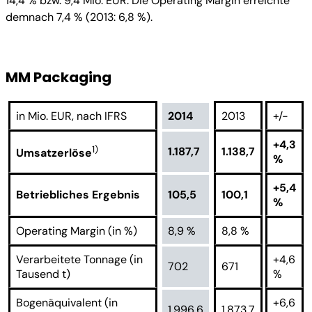
14,4 % bzw. 9,4 Mio. EUR. Die Operating Margin erreichte
demnach 7,4 % (2013: 6,8 %).
MM Packaging
in Mio. EUR, nach IFRS
2014
2013
+/-
+4,3
1)
1.187,7
1.138,7
Umsatzerlöse
%
+5,4
Betriebliches Ergebnis
105,5
100,1
%
Operating Margin (in %)
8,9 %
8,8 %
Verarbeitete Tonnage (in
+4,6
702
671
Tausend t)
%
Bogenäquivalent (in
+6,6
1.996,6
1.873,7