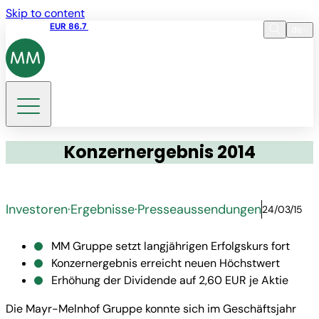
Skip to content
Aktienkurs
EUR 86.7
10:11 10.08.2026
de
Sprache
EN
DE
Suche
Konzernergebnis 2014
Investoren
·
Ergebnisse
·
Presseaussendungen
24/03/15
MM Gruppe setzt langjährigen Erfolgskurs fort
Konzernergebnis erreicht neuen Höchstwert
Erhöhung der Dividende auf 2,60 EUR je Aktie
Die Mayr-Melnhof Gruppe konnte sich im Geschäftsjahr