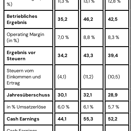
11,3 %
13,1 %
12,8 %
%)
Betriebliches
35,2
46,2
42,5
Ergebnis
Operating Margin
7,0 %
8,8 %
8,3 %
(in %)
Ergebnis vor
34,2
43,3
39,4
Steuern
Steuern vom
Einkommen und
(4,1)
(11,2)
(10,5)
Ertrag
Jahresüberschuss
30,1
32,1
28,9
in % Umsatzerlöse
6,0 %
6,1 %
5,7 %
Cash Earnings
44,1
55,3
52,2
Cash Earnings