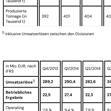
Tausend t)
Produzierte
Tonnage (in
392
401
404
4
Tausend t)
1)
inklusive Umsatzerlösen zwischen den Divisionen
in Mio. EUR, nach
Q4/2013
Q1/2014
Q2/2014
Q
IFRS
1)
289,2
290,4
282,6
3
Umsatzerlöse
Betriebliches
22,5
27,4
22,3
27
Ergebnis
Operating
7,8 %
9,4 %
7,9 %
9