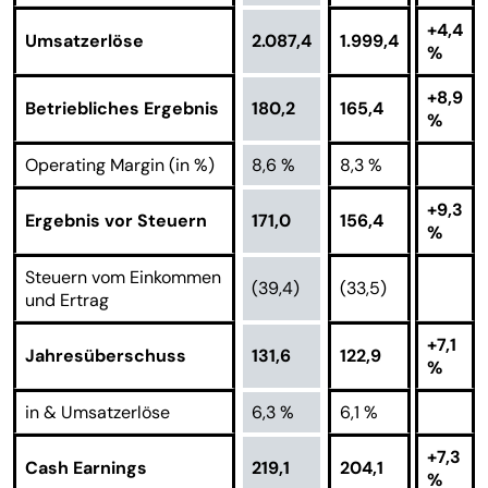
+4,4
Umsatzerlöse
2.087,4
1.999,4
%
+8,9
Betriebliches Ergebnis
180,2
165,4
%
Operating Margin (in %)
8,6 %
8,3 %
+9,3
Ergebnis vor Steuern
171,0
156,4
%
Steuern vom Einkommen
(39,4)
(33,5)
und Ertrag
+7,1
Jahresüberschuss
131,6
122,9
%
in & Umsatzerlöse
6,3 %
6,1 %
+7,3
Cash Earnings
219,1
204,1
%