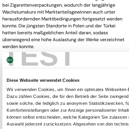
bei Zigarettenverpackungen, wodurch der langjährige
Wachstumskurs mit Marktanteilsgewinnen auch unter
herausfordernden Marktbedingungen fortgesetzt werden
konnte. Die jüngsten Standorte in Polen und der Türkei
hatten bereits maßgeblichen Anteil daran, sodass
überwiegend eine hohe Auslastung der Werke verzeichnet
TEST
werden konnte.
Wie bisher war auch im Geschäftsjahr 2014 eine Vielzahl
von Maßnahmen darauf ausgerich-tet, durch Steigerungen
bei Effizienz und Produktivität die Wettbewerbs- und
Ertragsstärke von MM Packaging auf hohem Niveau zu
Diese Webseite verwendet Cookies
halten bzw. weiter zu verbessern. Erweiterungen betrafen
Wir verwenden Cookies, um Ihnen ein optimales Webseiten-E
insbesondere die Werke in Polen, Rumänien, der Türkei und
Dazu zählen Cookies, die für den Betrieb der Seite zwingend 
Vietnam. In Gaziantep, im Zentrum Ostanatoliens, hat MM
sowie solche, die lediglich zu anonymen Statistikzwecken, fü
Packaging einen neu errichteten vierten Faltschachtel-
Komforteinstellungen oder zur Anzeige personalisierter Inhal
standort in der Türkei in Betrieb genommen. An den
können selbst entscheiden, welche Kategorien Sie zulassen
anderen Standorten wurden die Kapazitä-ten maßgeblich
Auswahl jederzeit zurücksetzen. Abgesehen von den techni
erweitert.