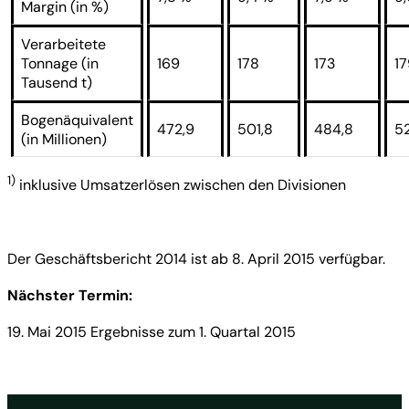
Margin (in %)
Verarbeitete
Tonnage (in
169
178
173
17
Tausend t)
Bogenäquivalent
472,9
501,8
484,8
52
(in Millionen)
1)
inklusive Umsatzerlösen zwischen den Divisionen
Der Geschäftsbericht 2014 ist ab 8. April 2015 verfügbar.
Nächster Termin:
19. Mai 2015 Ergebnisse zum 1. Quartal 2015