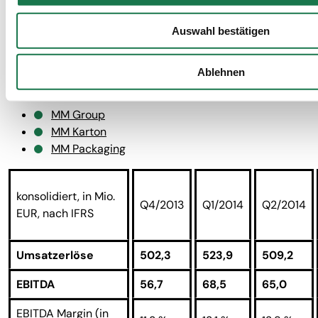
von 8,8 % auf
8,9 %.
Auswahl bestätigen
Ablehnen
Quartalsübersicht
MM Group
MM Karton
MM Packaging
konsolidiert, in Mio.
Q4/2013
Q1/2014
Q2/2014
EUR, nach IFRS
Umsatzerlöse
502,3
523,9
509,2
EBITDA
56,7
68,5
65,0
EBITDA Margin (in