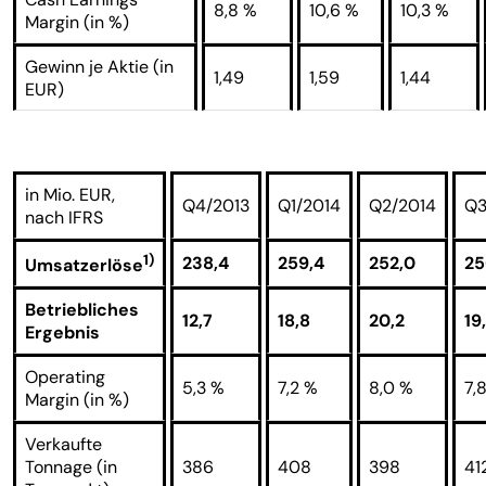
8,8 %
10,6 %
10,3 %
Margin (in %)
Gewinn je Aktie (in
1,49
1,59
1,44
EUR)
in Mio. EUR,
Q4/2013
Q1/2014
Q2/2014
Q3
nach IFRS
1)
238,4
259,4
252,0
25
Umsatzerlöse
Betriebliches
12,7
18,8
20,2
19
Ergebnis
Operating
5,3 %
7,2 %
8,0 %
7,
Margin (in %)
Verkaufte
Tonnage (in
386
408
398
41