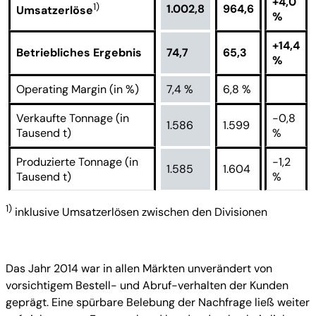
+4,0
1)
1.002,8
964,6
Umsatzerlöse
%
+14,4
Betriebliches Ergebnis
74,7
65,3
%
Operating Margin (in %)
7,4 %
6,8 %
Verkaufte Tonnage (in
-0,8
1.586
1.599
Tausend t)
%
Produzierte Tonnage (in
-1,2
1.585
1.604
Tausend t)
%
1)
inklusive Umsatzerlösen zwischen den Divisionen
Das Jahr 2014 war in allen Märkten unverändert von
vorsichtigem Bestell- und Abruf-verhalten der Kunden
geprägt. Eine spürbare Belebung der Nachfrage ließ weiter