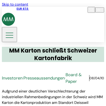
Skip to content
Aktienkurs
EUR 87.5
15:45 05.08.2026
de
Sprache
EN
DE
Suche
MM Karton schließt Schweizer
Kartonfabrik
Board &
Investoren
·
Presseaussendungen
·
08/04/10
Paper
Aufgrund einer deutlichen Verschlechterung der
industriellen Rahmenbedingungen in der Schweiz wird MM
Karton die Kartonproduktion am Standort Deisswil