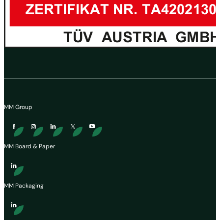
MM Group
MM Board & Paper
MM Packaging