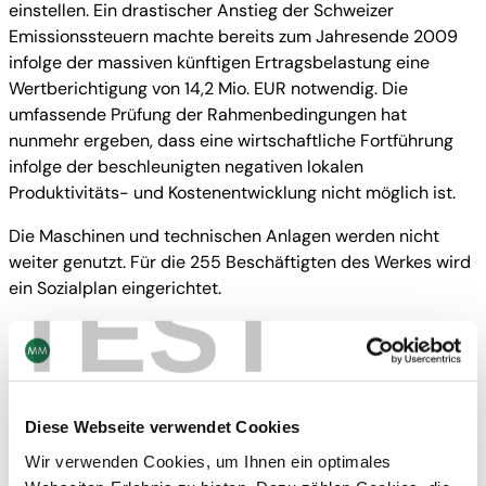
einstellen. Ein drastischer Anstieg der Schweizer
Emissionssteuern machte bereits zum Jahresende 2009
infolge der massiven künftigen Ertragsbelastung eine
Wertberichtigung von 14,2 Mio. EUR notwendig. Die
umfassende Prüfung der Rahmenbedingungen hat
nunmehr ergeben, dass eine wirtschaftliche Fortführung
infolge der beschleunigten negativen lokalen
Produktivitäts- und Kostenentwicklung nicht möglich ist.
Die Maschinen und technischen Anlagen werden nicht
weiter genutzt. Für die 255 Beschäftigten des Werkes wird
TEST
ein Sozialplan eingerichtet.
2009 wurden in Deisswil rund 112.000 Tonnen Karton auf
drei Kartonmaschinen produziert. Im Einvernehmen mit
unseren Kunden soll die Versorgung künftig über
wettbewerbsfähigere Hochleistungsstandorte von MM
Diese Webseite verwendet Cookies
Karton erfolgen.
Wir verwenden Cookies, um Ihnen ein optimales