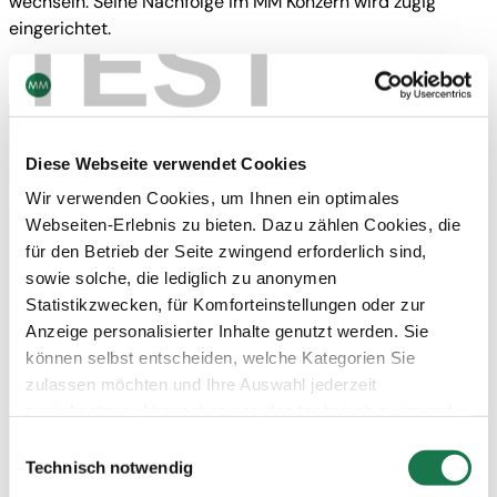
wechseln. Seine Nachfolge im MM Konzern wird zügig
TEST
eingerichtet.
Kontakt
Diese Webseite verwendet Cookies
Newsletter abonnieren
Wir verwenden Cookies, um Ihnen ein optimales
Webseiten-Erlebnis zu bieten. Dazu zählen Cookies, die
für den Betrieb der Seite zwingend erforderlich sind,
Navigation
Werkzeuge
sowie solche, die lediglich zu anonymen
Board & Paper
Impressum
Statistikzwecken, für Komforteinstellungen oder zur
Packaging
Allgemeine
Anzeige personalisierter Inhalte genutzt werden. Sie
Menschen
Geschäftsbedingungen
Investoren
Allgemeine
können selbst entscheiden, welche Kategorien Sie
Unternehmen
Einkaufsbedingungen
zulassen möchten und Ihre Auswahl jederzeit
NACHHALTIGKEIT
Erklärung zum Datenschutz
MM Integrity Line
zurücksetzen. Abgesehen von den technisch zwingend
notwendigen Cookies verarbeiten wir nur jene Cookies,
Einwilligungsauswahl
denen Sie gemäß Artikel 6 Abs. 1 lit. a Datenschutz-
Technisch notwendig
Grundverordnung (DSGVO) zugestimmt haben. Bitte