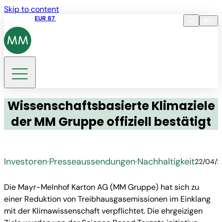
Skip to content
Aktienkurs
EUR 87
14:30 07.08.2026
de
Sprache
EN
DE
Suche
Wissenschaftsbasierte Klimaziele
der MM Gruppe offiziell bestätigt
Investoren
·
Presseaussendungen
·
Nachhaltigkeit
22/04/2
Die Mayr-Melnhof Karton AG (MM Gruppe) hat sich zu
einer Reduktion von Treibhausgasemissionen im Einklang
mit der Klimawissenschaft verpflichtet. Die ehrgeizigen