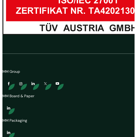
MM Group
MM Board & Paper
MM Packaging