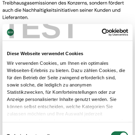
Treibhausgasemissionen des Konzerns, sondern fördert
auch die Nachhaltigkeitsinitiativen seiner Kunden und
TEST
Lieferanten.
———————————————————————-
Diese Webseite verwendet Cookies
Wir verwenden Cookies, um Ihnen ein optimales
Über SBTi
Webseiten-Erlebnis zu bieten. Dazu zählen Cookies, die
Die Science Based Targets initiative (SBTi) ist ein globales
für den Betrieb der Seite zwingend erforderlich sind,
Gremium, das Unternehmen ermöglicht, sich ehrgeizige
sowie solche, die lediglich zu anonymen
Emissionsreduktionsziele im Einklang mit den neuesten
Statistikzwecken, für Komforteinstellungen oder zur
Erkenntnissen der Klimawissenschaft zu setzen. Die
Anzeige personalisierter Inhalte genutzt werden. Sie
Initiative verfolgt das Ziel, dass Unternehmen weltweit ihre
können selbst entscheiden, welche Kategorien Sie
Emissionen bis 2030 halbieren und bis 2050 Netto-Null-
zulassen möchten und Ihre Auswahl jederzeit
Emissionen erreichen.
zurücksetzen. Abgesehen von den technisch zwingend
Die Initiative ist eine Zusammenarbeit zwischen CDP,
notwendigen Cookies verarbeiten wir nur jene Cookies,
Einwilligungsauswahl
Global Compact der Vereinten Nationen, World Resources