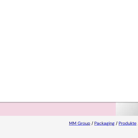
t den
MM Group
/
Packaging
/
Produkte