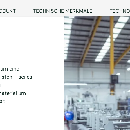
RODUKT
TECHNISCHE MERKMALE
TECHNO
 um eine
isten – sei es
u
material um
ar.