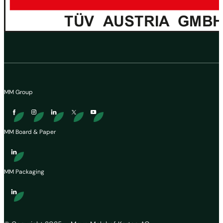
MM Group
MM Board & Paper
MM Packaging