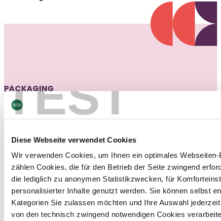
TEST
PACKAGING
News
Erfahre mehr über die Kartonindustrie.
Diese Webseite verwendet Cookies
Wir verwenden Cookies, um Ihnen ein optimales Webseiten-E
Packaging
19/12/25
zählen Cookies, die für den Betrieb der Seite zwingend erford
Pharma & HC Industry Insights
die lediglich zu anonymen Statistikzwecken, für Komforteins
Zukunft der sekundären Pharma-
personalisierter Inhalte genutzt werden. Sie können selbst e
Verpackungen in den USA: Einblicke von
Kategorien Sie zulassen möchten und Ihre Auswahl jederzei
von den technisch zwingend notwendigen Cookies verarbeite
Russell Hill