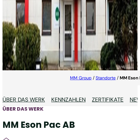
MM ESON PAC ÅSTORP
Das Werk von MM Eson Pac Label in Åstorp verfügt
über einen hochmodernen, erstklassigen
Maschinenpark mit Flexo- und
Digitaldrucktechnologie.
MM Group
/
Standorte
/
MM Eson 
ÜBER DAS WERK
KENNZAHLEN
ZERTIFIKATE
NE
ÜBER DAS WERK
MM Eson Pac AB