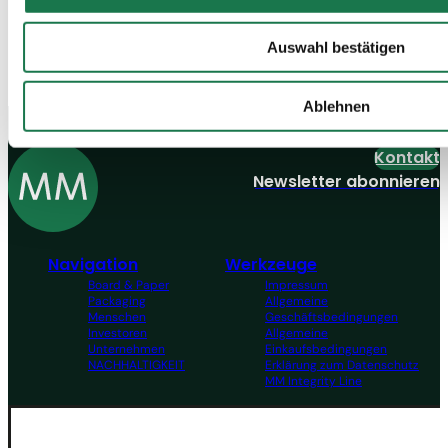
Entdecke unsere
Jobangebote
Auswahl bestätigen
Alle anzeigen
Ablehnen
Kontakt
Newsletter abonnieren
Navigation
Werkzeuge
Board & Paper
Impressum
Packaging
Allgemeine
Menschen
Geschäftsbedingungen
Investoren
Allgemeine
Unternehmen
Einkaufsbedingungen
NACHHALTIGKEIT
Erklärung zum Datenschutz
MM Integrity Line