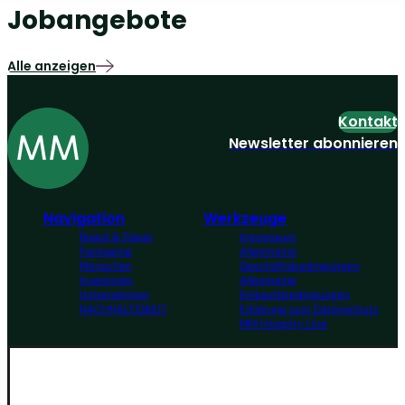
Jobangebote
Alle anzeigen
Kontakt
Newsletter abonnieren
Navigation
Werkzeuge
Board & Paper
Impressum
Packaging
Allgemeine
Menschen
Geschäftsbedingungen
Investoren
Allgemeine
Unternehmen
Einkaufsbedingungen
NACHHALTIGKEIT
Erklärung zum Datenschutz
MM Integrity Line