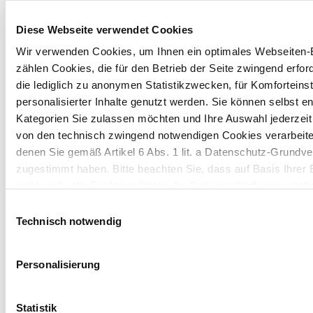
Diese Webseite verwendet Cookies
Wir verwenden Cookies, um Ihnen ein optimales Webseiten-E
zählen Cookies, die für den Betrieb der Seite zwingend erford
die lediglich zu anonymen Statistikzwecken, für Komforteins
personalisierter Inhalte genutzt werden. Sie können selbst e
PACKAGING
Kategorien Sie zulassen möchten und Ihre Auswahl jederzei
von den technisch zwingend notwendigen Cookies verarbeite
News
denen Sie gemäß Artikel 6 Abs. 1 lit. a Datenschutz-Grun
zugestimmt haben. Bitte beachten Sie, dass auf Basis Ihrer
Erfahre mehr über die Kartonindustrie.
nicht mehr alle Funktionalitäten der Seite zur Verfügung steh
Einwilligungsauswahl
Packaging
19/12/25
Weitere Informationen finden Sie in unserem
Datenschutzhi
Technisch notwendig
Pharma & HC Industry Insights
Zukunft der sekundären Pharma-
Hinweis auf die Übermittlung Ihrer auf dieser Webseite 
Personalisierung
Verpackungen in den USA: Einblicke von
Drittstaaten:
Russell Hill
Indem Sie auf "Alle bestätigen" klicken oder "Personalisierung
Statistik