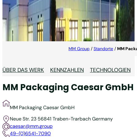
MM Packaging Caesar
GmbH
MM Group
/
Standorte
/
MM Packa
ÜBER DAS WERK
KENNZAHLEN
TECHNOLOGIEN
MM Packaging Caesar GmbH
MM Packaging Caesar GmbH
Neue Str. 23
56841 Traben-Trarbach
Germany
caesar@mm.group
49-(0)6541-7090