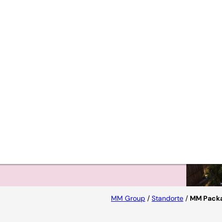
rend in
en
e von
en.
MM Group
/
Standorte
/
MM Packa