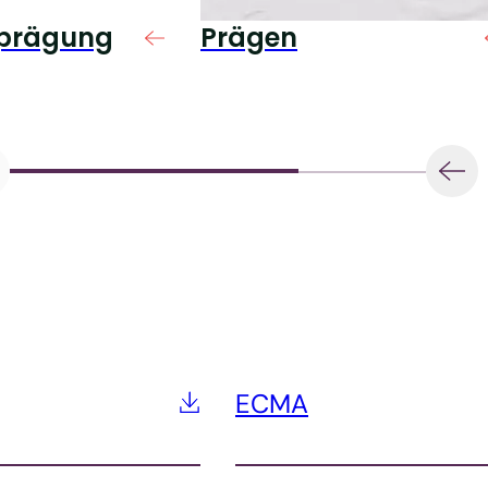
nprägung
Prägen
ECMA