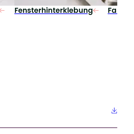
Fensterhinterklebung
Falten