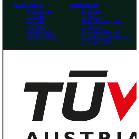
Navigation
Werkzeuge
Board & Paper
Impressum
Packaging
Allgemeine
Menschen
Geschäftsbedingungen
Investoren
Allgemeine
Unternehmen
Einkaufsbedingungen
NACHHALTIGKEIT
Erklärung zum Datenschutz
MM Integrity Line