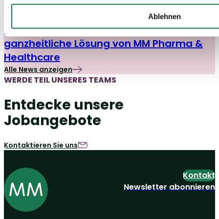
Packaging
04/12/25
Ablehnen
Pharma & HC Industry Insights
Kindersichere Faltschachteln: Die
ganzheitliche Lösung von MM Pharma &
Healthcare
Alle News anzeigen
WERDE TEIL UNSERES TEAMS
Entdecke unsere
Jobangebote
Kontaktieren Sie uns
Kontakt
Newsletter abonnieren