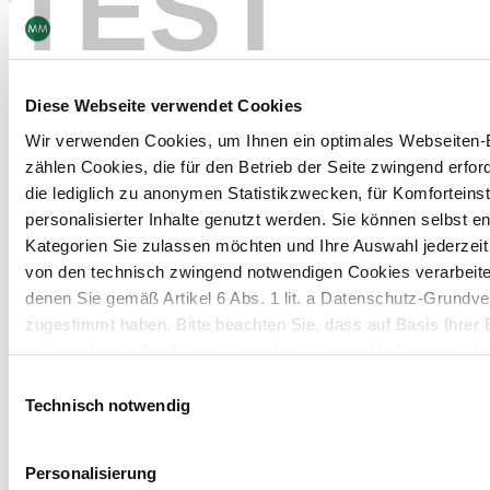
TEST
Februar
Diese Webseite verwendet Cookies
24
–
25
Wir verwenden Cookies, um Ihnen ein optimales Webseiten-E
2026
zählen Cookies, die für den Betrieb der Seite zwingend erford
die lediglich zu anonymen Statistikzwecken, für Komforteins
personalisierter Inhalte genutzt werden. Sie können selbst e
Clinical Trial Supply Europe 2026 –
Kategorien Sie zulassen möchten und Ihre Auswahl jederzei
Barcelona
von den technisch zwingend notwendigen Cookies verarbeite
denen Sie gemäß Artikel 6 Abs. 1 lit. a Datenschutz-Grun
Mehr sehen
zugestimmt haben. Bitte beachten Sie, dass auf Basis Ihrer
nicht mehr alle Funktionalitäten der Seite zur Verfügung steh
Einwilligungsauswahl
Weitere Informationen finden Sie in unserem
Datenschutzhi
Februar
Technisch notwendig
11
–
12
Hinweis auf die Übermittlung Ihrer auf dieser Webseite 
Personalisierung
2026
Drittstaaten: