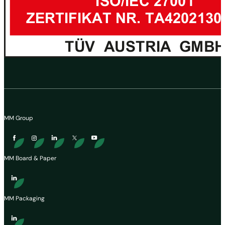
MM Group
MM Board & Paper
MM Packaging