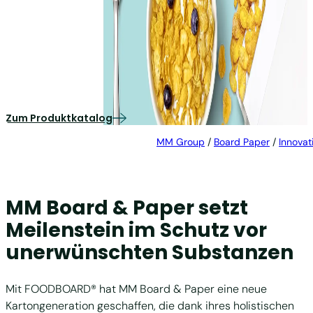
FOODBOARD®
Recyclingkarton mit Barriere für sichere
Lebensmittelverpackungen
Zum Produktkatalog
MM Group
/
Board Paper
/
Innovat
MM Board & Paper setzt
Meilenstein im Schutz vor
unerwünschten Substanzen
Mit FOODBOARD® hat MM Board & Paper eine neue
Kartongeneration geschaffen, die dank ihres holistischen