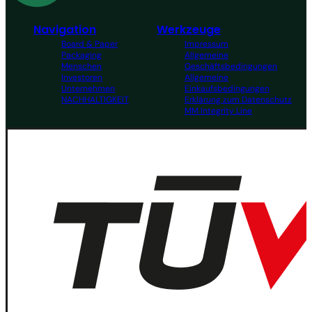
Navigation
Werkzeuge
Board & Paper
Impressum
Packaging
Allgemeine
Menschen
Geschäftsbedingungen
Investoren
Allgemeine
Unternehmen
Einkaufsbedingungen
NACHHALTIGKEIT
Erklärung zum Datenschutz
MM Integrity Line