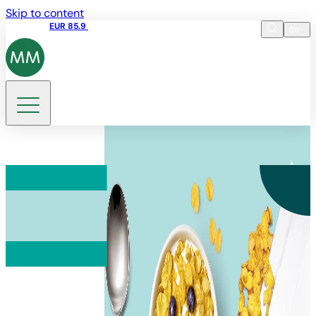
Skip to content
Aktienkurs
EUR 85.9
12:44 10.08.2026
de
Sprache
EN
DE
Suche