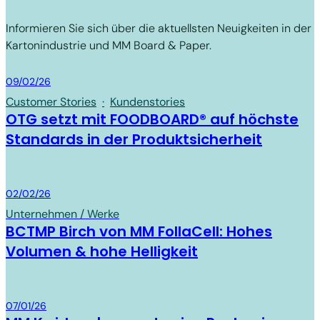
Informieren Sie sich über die aktuellsten Neuigkeiten in der
Kartonindustrie und MM Board & Paper.
Board & Paper
09/02/26
Customer Stories
·
Kundenstories
OTG setzt mit FOODBOARD® auf höchste
Standards in der Produktsicherheit
Board & Paper
02/02/26
Unternehmen / Werke
BCTMP Birch von MM FollaCell: Hohes
Volumen & hohe Helligkeit
Board & Paper
07/01/26