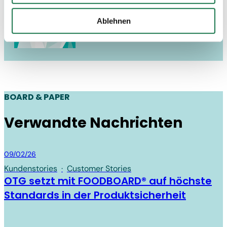
Drittstaaten, in denen die DSGVO nicht gilt, verarbeitet
werden. Beispielsweise werden diese Daten von Google
Ablehnen
auch in den USA verarbeitet. Wenn Sie jedoch nicht
"Personalisierung", „Statistik“ und/oder „Marketing“
zusammen mit "Auswahl bestätigen“ auswählen, findet
die oben beschriebene Übermittlung nicht statt.
BOARD & PAPER
Verwandte Nachrichten
Board & Paper
09/02/26
Kundenstories
·
Customer Stories
OTG setzt mit FOODBOARD® auf höchste
Standards in der Produktsicherheit