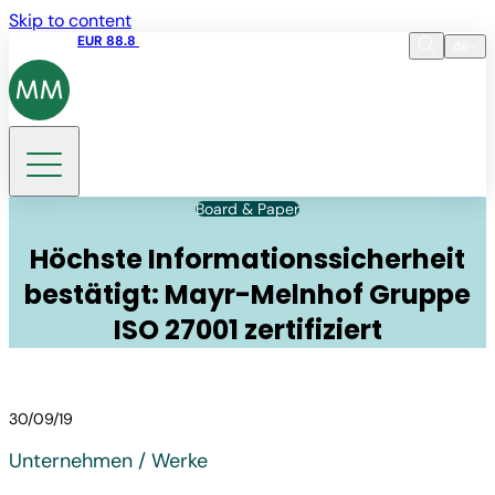
Skip to content
Aktienkurs
EUR 88.8
09:15 06.08.2026
de
Sprache
EN
DE
Suche
Board & Paper
Höchste Informationssicherheit
bestätigt: Mayr-Melnhof Gruppe
ISO 27001 zertifiziert
30/09/19
Unternehmen / Werke