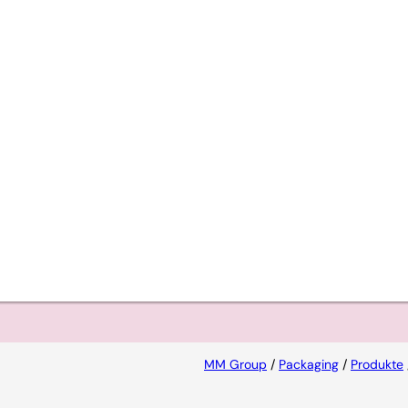
ie
ungen.
MM Group
/
Packaging
/
Produkte