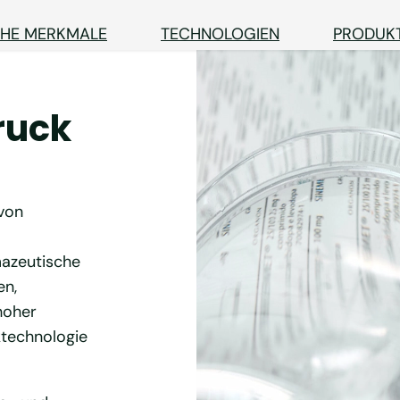
CHE MERKMALE
TECHNOLOGIEN
PRODUK
ruck
 von
azeutische
en,
hoher
ktechnologie