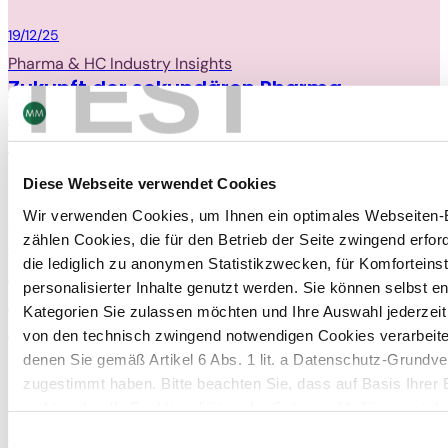
Packaging
19/12/25
TEST
Pharma & HC Industry Insights
Zukunft der sekundären Pharma-
Verpackungen in den USA: Einblicke von
Russell Hill
Diese Webseite verwendet Cookies
Wir verwenden Cookies, um Ihnen ein optimales Webseiten-E
Packaging
15/12/25
zählen Cookies, die für den Betrieb der Seite zwingend erford
Customer Stories
die lediglich zu anonymen Statistikzwecken, für Komforteins
Lancôme Holiday Packaging: Wenn mit
personalisierter Inhalte genutzt werden. Sie können selbst e
der besonderen Verpackung besondere
Kategorien Sie zulassen möchten und Ihre Auswahl jederzei
Momente beginnen.
von den technisch zwingend notwendigen Cookies verarbeite
denen Sie gemäß Artikel 6 Abs. 1 lit. a Datenschutz-Grun
zugestimmt haben. Bitte beachten Sie, dass auf Basis Ihrer
Packaging
04/12/25
nicht mehr alle Funktionalitäten der Seite zur Verfügung steh
Pharma & HC Industry Insights
Einwilligungsauswahl