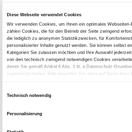
Diese Webseite verwendet Cookies
Wir verwenden Cookies, um Ihnen ein optimales Webseiten-E
zählen Cookies, die für den Betrieb der Seite zwingend erford
die lediglich zu anonymen Statistikzwecken, für Komforteins
personalisierter Inhalte genutzt werden. Sie können selbst e
PACKAGING
Kategorien Sie zulassen möchten und Ihre Auswahl jederzei
von den technisch zwingend notwendigen Cookies verarbeite
News
denen Sie gemäß Artikel 6 Abs. 1 lit. a Datenschutz-Grun
zugestimmt haben. Bitte beachten Sie, dass auf Basis Ihrer
Erfahre mehr über die Kartonindustrie.
nicht mehr alle Funktionalitäten der Seite zur Verfügung steh
Einwilligungsauswahl
Packaging
19/12/25
Weitere Informationen finden Sie in unserem
Datenschutzhi
Technisch notwendig
Pharma & HC Industry Insights
Zukunft der sekundären Pharma-
Hinweis auf die Übermittlung Ihrer auf dieser Webseite 
Personalisierung
Drittstaaten:
Verpackungen in den USA: Einblicke von
Russell Hill
Indem Sie auf "Alle bestätigen" klicken oder "Personalisierung
Statistik