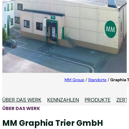
MM GRAPHIA TRIER
MM Graphia Trier nutzt fortschrittliche Techniken
wie Prägung, Stanzung und Beschichtungen, um
hochwertige und visuell beeindruckende
Verpackungen zu erstellen, insbesondere für die
Zigarettenindustrie.
MM Group
/
Standorte
/
Graphia T
ÜBER DAS WERK
KENNZAHLEN
PRODUKTE
ZERT
ÜBER DAS WERK
MM Graphia Trier GmbH