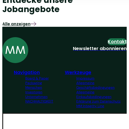
Entdecke unsere
Jobangebote
Alle anzeigen
Kontakt
Newsletter abonnieren
Navigation
Werkzeuge
Board & Paper
Impressum
Packaging
Allgemeine
Menschen
Geschäftsbedingungen
Investoren
Allgemeine
Unternehmen
Einkaufsbedingungen
NACHHALTIGKEIT
Erklärung zum Datenschutz
MM Integrity Line