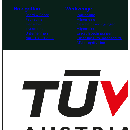
Navigation
Werkzeuge
Board & Paper
Impressum
Packaging
Allgemeine
Menschen
Geschäftsbedingungen
Investoren
Allgemeine
Unternehmen
Einkaufsbedingungen
NACHHALTIGKEIT
Erklärung zum Datenschutz
MM Integrity Line