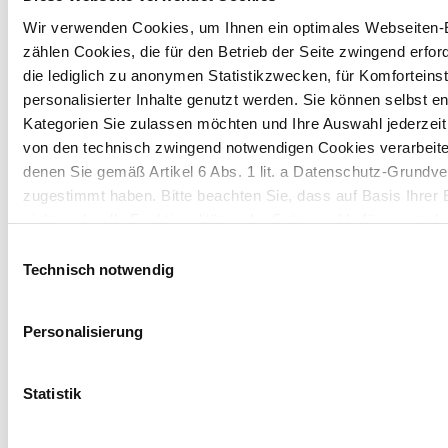
Wir verwenden Cookies, um Ihnen ein optimales Webseiten-E
zählen Cookies, die für den Betrieb der Seite zwingend erford
die lediglich zu anonymen Statistikzwecken, für Komforteins
2012 (дата розміщення – 26.04.2013)_0246933
personalisierter Inhalte genutzt werden. Sie können selbst e
3_2012
Kategorien Sie zulassen möchten und Ihre Auswahl jederzei
von den technisch zwingend notwendigen Cookies verarbeite
denen Sie gemäß Artikel 6 Abs. 1 lit. a Datenschutz-Grun
zugestimmt haben. Bitte beachten Sie, dass auf Basis Ihrer
nicht mehr alle Funktionalitäten der Seite zur Verfügung steh
REPORTS
Einwilligungsauswahl
Інша інформація
Weitere Informationen finden Sie in unserem
Datenschutzhi
Technisch notwendig
2025_Протоколи про підсумки голосування ДЗЗ
Hinweis auf die Übermittlung Ihrer auf dieser Webseite 
А 17102025
Personalisierung
Drittstaaten:
2025_Протокол 28-102025 ДЗЗА 17102025
Indem Sie auf "Alle bestätigen" klicken oder "Personalisierung
Statistik
2025_Бюлетень 2 ДПЗЗА 17-10-2025
„Marketing“ zusammen mit "Auswahl bestätigen" auswählen, 
Art. 49 Abs. 1 lit. a DSGVO ein, dass Ihre auf dieser Webse