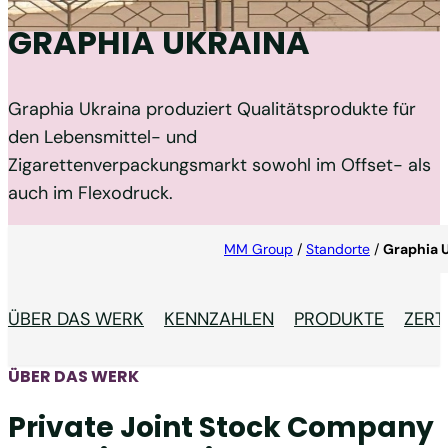
GRAPHIA UKRAINA
Graphia Ukraina produziert Qualitätsprodukte für
den Lebensmittel- und
Zigarettenverpackungsmarkt sowohl im Offset- als
auch im Flexodruck.
MM Group
/
Standorte
/
Graphia 
ÜBER DAS WERK
KENNZAHLEN
PRODUKTE
ZERT
ÜBER DAS WERK
Private Joint Stock Company