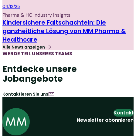
Packaging
04/12/25
Pharma & HC Industry Insights
Kindersichere Faltschachteln: Die
ganzheitliche Lösung von MM Pharma &
Healthcare
Alle News anzeigen
WERDE TEIL UNSERES TEAMS
Entdecke unsere
Jobangebote
Kontaktieren Sie uns
Kontakt
Newsletter abonnieren